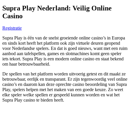
Supra Play Nederland: Veilig Online
Casino
Registratie
Supra Play is één van de snelst groeiende online casino’s in Europa
en sinds kort heeft het platform ook zijn virtuele deuren geopend
voor Nederlandse spelers. En dat is goed nieuws, want met een ruim
aanbod aan tafelspellen, games en slotmachines komt geen speler
iets tekort. Supra Play is een modern online casino en staat bekend
om haar betrouwbaarheid.
De spellen van het platform worden uitvoerig getest en dit maakt ze
betrouwbaar, eerlijk en transparant. Er zijn tegenwoordig veel online
casino’s en daarom kan deze oprechte casino beoordeling van Supra
Play, spelers helpen met het maken van een goede keuze. Zo weet
elke speler welke spellen er gespeeld kunnen worden en wat het
Supra Play casino te bieden heeft.