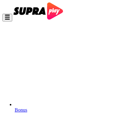
Bonus