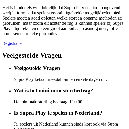
Het is inmiddels wel duidelijk dat Supra Play een toonaangevend
wedplatform is dat spelers vooral uitgebreide mogelijkheden biedt.
Spelers moeten goed opletten welke stort en opname methoden ze
gebruiken, maar zodra dit achter de rug is kunnen spelers bij Supra
Play altijd rekenen op een groot aanbod aan casino games, toffe
bonussen en unieke promoties.
Registratie
Veelgestelde Vragen
Veelgestelde Vragen
Supra Play betaalt meestal binnen enkele dagen uit.
Wat is het minimum stortbedrag?
De minimale storting bedraagt €10.00.
Is Supra Play te spelen in Nederland?
Ja, spelers uit Nederland kunnen sinds kort ook via Supra