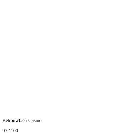
Betrouwbaar Casino
97
/
100